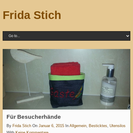
Frida Stich
Für Besucherhände
By
Frida Stich
On
Januar 6, 2015
In
Allgemein
,
Besticktes
,
Utensilos
With
Keine Kommentare