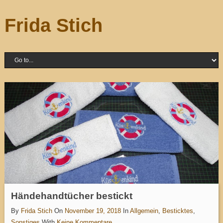
Frida Stich
Händehandtücher bestickt
By
Frida Stich
On
November 19, 2018
In
Allgemein
,
Besticktes
,
Sonstiges
With
Keine Kommentare