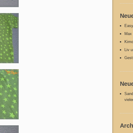
Neue
Easy
Max 
Kimo
Liv 
Gest
Neu
Sand
viel
Arch