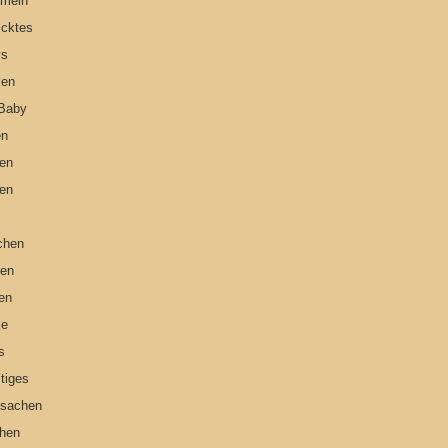
emein
icktes
ys
ken
 Baby
en
en
en
d
chen
zen
ten
ke
s
tiges
lsachen
hen