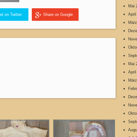
Mai 
Apri
et on Twitter
Share on Google
März
Deze
Nove
Okto
Sept
Mai 
Apri
März
Febr
Deze
Nove
Okto
Sept
Augu