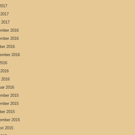
2017
l 2017
 2017
mber 2016
mber 2016
ber 2016
ember 2016
2016
l 2016
 2016
uar 2016
mber 2015
mber 2015
ber 2015
ember 2015
st 2015