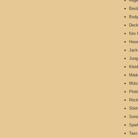
Allg
Best
Bod
Dec
fürs
Hos
Jack
Jung
Klei
Mäd
Müt
Plot
Röc
Shirt
Sons
Spie
Tasc