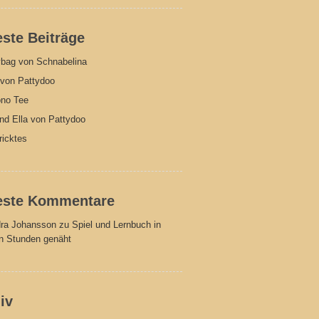
ste Beiträge
bag von Schnabelina
von Pattydoo
no Tee
und Ella von Pattydoo
ricktes
este Kommentare
ra Johansson
zu
Spiel und Lernbuch in
en Stunden genäht
iv