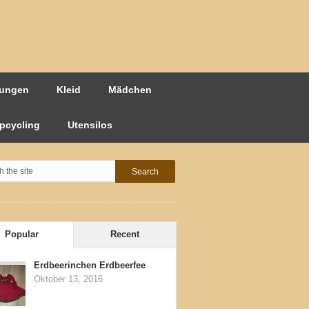
ungen
Kleid
Mädchen
pcycling
Utensilos
Popular
Recent
Erdbeerinchen Erdbeerfee
Oktober 13, 2016