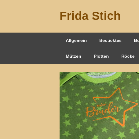
Frida Stich
Allgemein
Besticktes
B
Mützen
Plotten
Röcke