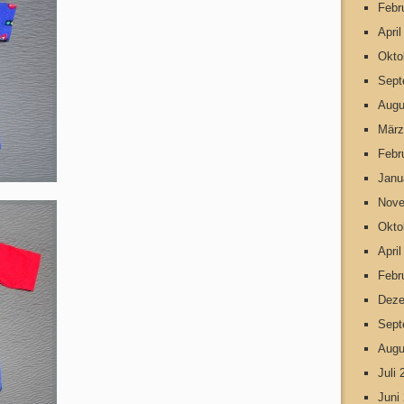
Febr
Apri
Okto
Sept
Augu
März
Febr
Janu
Nove
Okto
Apri
Febr
Deze
Sept
Augu
Juli
Juni