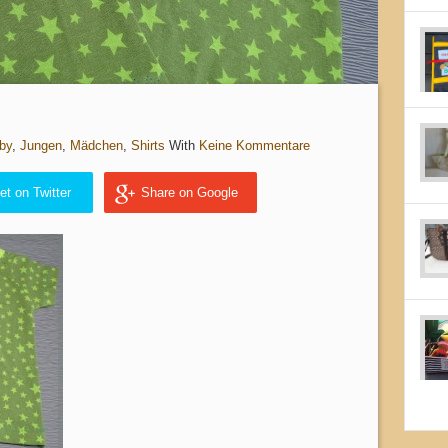
by
,
Jungen
,
Mädchen
,
Shirts
With
Keine Kommentare
et on Twitter
Share on Google