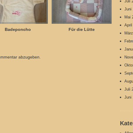
Juli
Juni
Mai 
Apri
Badeponcho
Für die Lütte
März
Febr
Janu
ommentar abzugeben.
Nove
Okto
Sept
Augu
Juli
Juni
Kate