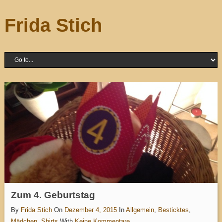
Frida Stich
Zum 4. Geburtstag
By
Frida Stich
On
Dezember 4, 2015
In
Allgemein
,
Besticktes
,
Mädchen
,
Shirts
With
Keine Kommentare